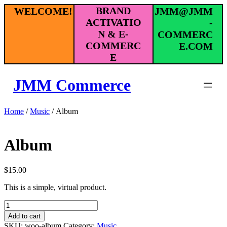
Skip
BRAND
WELCOME!
JMM@JMM
to
ACTIVATIO
-
content
N & E-
COMMERC
COMMERC
E.COM
E
JMM Commerce
Home
/
Music
/ Album
Album
$
15.00
This is a simple, virtual product.
Album
quantity
Add to cart
SKU:
woo-album
Category:
Music